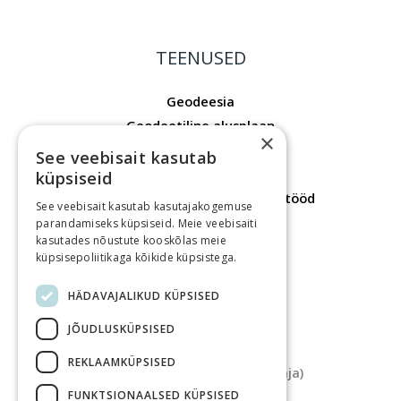
TEENUSED
Geodeesia
Geodeetiline alusplaan
×
Mõõdistusprojekt
See veebisait kasutab
Laserskaneerimine
küpsiseid
Ehitusgeodeetilised mõõdistustööd
See veebisait kasutab kasutajakogemuse
Hoonete mõõdistustööd
parandamiseks küpsiseid. Meie veebisaiti
kasutades nõustute kooskõlas meie
Maakorraldustööd
küpsisepoliitikaga kõikide küpsistega.
Kontaktid
HÄDAVAJALIKUD KÜPSISED
KONTAKTID
JÕUDLUSKÜPSISED
Aadress
REKLAAMKÜPSISED
Tartu maantee 84a (Fahle Maja)
FUNKTSIONAALSED KÜPSISED
Telefon