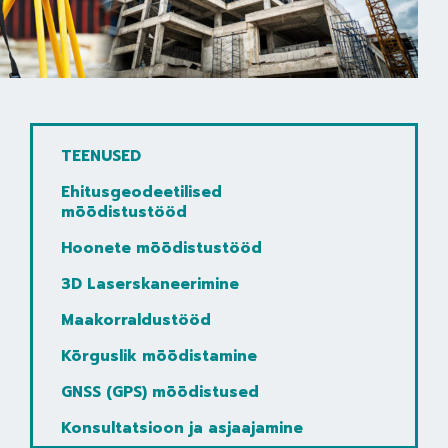
TEENUSED
Ehitusgeodeetilised
mõõdistustööd
Hoonete mõõdistustööd
3D Laserskaneerimine
Maakorraldustööd
Kõrguslik mõõdistamine
GNSS (GPS) mõõdistused
Konsultatsioon ja asjaajamine