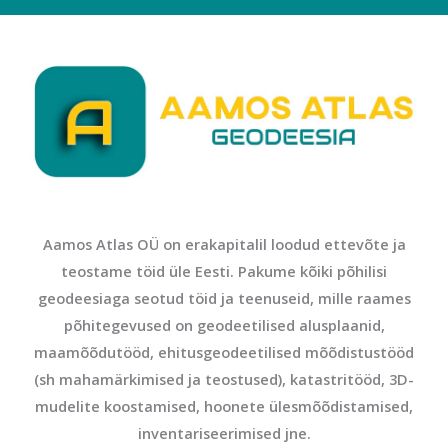
Aamos Atlas OÜ on erakapitalil loodud ettevõte ja
teostame töid üle Eesti. Pakume kõiki põhilisi
geodeesiaga seotud töid ja teenuseid, mille raames
põhitegevused on geodeetilised alusplaanid,
maamõõdutööd, ehitusgeodeetilised mõõdistustööd
(sh mahamärkimised ja teostused), katastritööd, 3D-
mudelite koostamised, hoonete ülesmõõdistamised,
inventariseerimised jne.