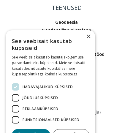
TEENUSED
Geodeesia
Geodeetiline alusplaan
×
Mõõdistusprojekt
See veebisait kasutab
Laserskaneerimine
küpsiseid
Ehitusgeodeetilised mõõdistustööd
See veebisait kasutab kasutajakogemuse
Hoonete mõõdistustööd
parandamiseks küpsiseid. Meie veebisaiti
kasutades nõustute kooskõlas meie
Maakorraldustööd
küpsisepoliitikaga kõikide küpsistega.
Kontaktid
HÄDAVAJALIKUD KÜPSISED
KONTAKTID
JÕUDLUSKÜPSISED
Aadress
REKLAAMKÜPSISED
Tartu maantee 84a (Fahle Maja)
Telefon
FUNKTSIONAALSED KÜPSISED
+372 5135727