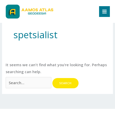
Skip
Search
to
for:
content
spetsialist
It seems we can’t find what you’re looking for. Perhaps
searching can help.