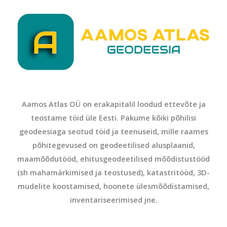
Aamos Atlas OÜ on erakapitalil loodud ettevõte ja
teostame töid üle Eesti. Pakume kõiki põhilisi
geodeesiaga seotud töid ja teenuseid, mille raames
põhitegevused on geodeetilised alusplaanid,
maamõõdutööd, ehitusgeodeetilised mõõdistustööd
(sh mahamärkimised ja teostused), katastritööd, 3D-
mudelite koostamised, hoonete ülesmõõdistamised,
inventariseerimised jne.