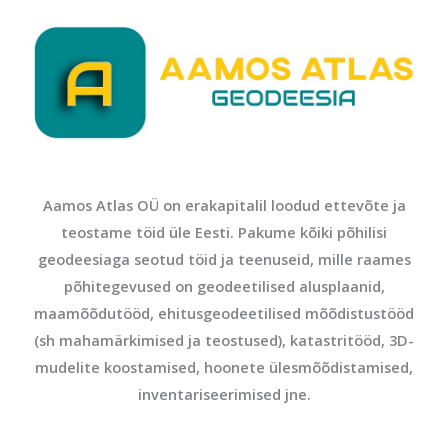
Aamos Atlas OÜ on erakapitalil loodud ettevõte ja
teostame töid üle Eesti. Pakume kõiki põhilisi
geodeesiaga seotud töid ja teenuseid, mille raames
põhitegevused on geodeetilised alusplaanid,
maamõõdutööd, ehitusgeodeetilised mõõdistustööd
(sh mahamärkimised ja teostused), katastritööd, 3D-
mudelite koostamised, hoonete ülesmõõdistamised,
inventariseerimised jne.