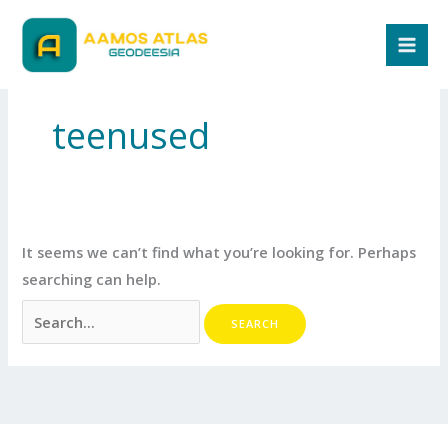
Skip
Search
to
for:
content
teenused
It seems we can’t find what you’re looking for. Perhaps
searching can help.