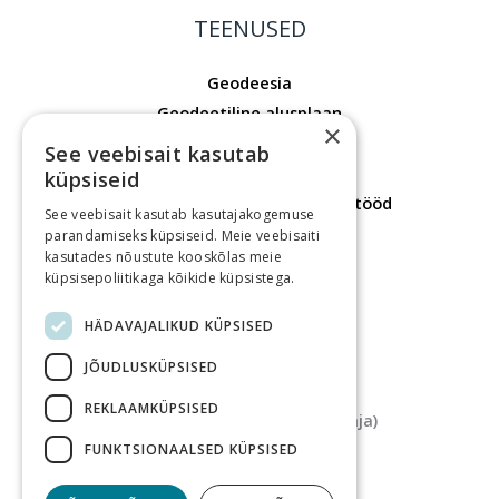
TEENUSED
Geodeesia
Geodeetiline alusplaan
×
Mõõdistusprojekt
See veebisait kasutab
Laserskaneerimine
küpsiseid
Ehitusgeodeetilised mõõdistustööd
See veebisait kasutab kasutajakogemuse
Hoonete mõõdistustööd
parandamiseks küpsiseid. Meie veebisaiti
kasutades nõustute kooskõlas meie
Maakorraldustööd
küpsisepoliitikaga kõikide küpsistega.
Kontaktid
HÄDAVAJALIKUD KÜPSISED
KONTAKTID
JÕUDLUSKÜPSISED
Aadress
REKLAAMKÜPSISED
Tartu maantee 84a (Fahle Maja)
Telefon
FUNKTSIONAALSED KÜPSISED
+372 5135727